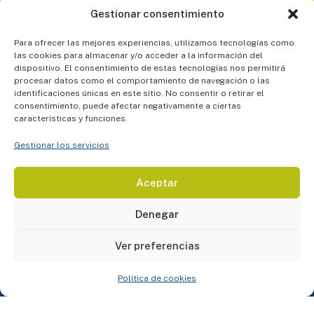
Gestionar consentimiento
Para ofrecer las mejores experiencias, utilizamos tecnologías como
las cookies para almacenar y/o acceder a la información del
dispositivo. El consentimiento de estas tecnologías nos permitirá
procesar datos como el comportamiento de navegación o las
identificaciones únicas en este sitio. No consentir o retirar el
consentimiento, puede afectar negativamente a ciertas
características y funciones.
Gestionar los servicios
Aceptar
Denegar
CONTÁCTANOS
+52 55 7002 1492
Ver preferencias
infomx@amireducacion.com
Horario: de L a V de 9h a 18h - Atención Presencial
Heriberto Frías 1157 Piso 2, Col del Valle Centro
Política de cookies
ENLACES
¿Quiénes somos?
Atención al alumno