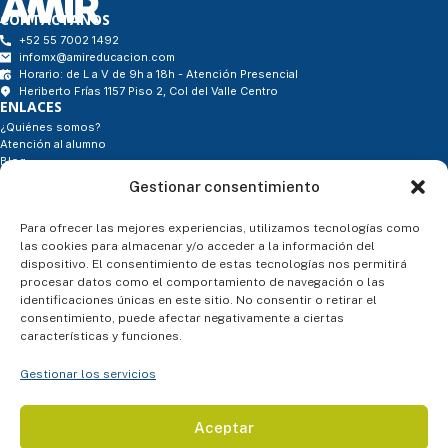
CONTÁCTANOS
+52 55 7002 1492
infomx@amireducacion.com
Horario: de L a V de 9h a 18h - Atención Presencial
Heriberto Frías 1157 Piso 2, Col del Valle Centro
ENLACES
¿Quiénes somos?
Atención al alumno
Blog
Contacto
Gestionar consentimiento
- Tienda
SÍGUENOS
Para ofrecer las mejores experiencias, utilizamos tecnologías como
las cookies para almacenar y/o acceder a la información del
dispositivo. El consentimiento de estas tecnologías nos permitirá
procesar datos como el comportamiento de navegación o las
ASESORÍA PERSONALIZADA
identificaciones únicas en este sitio. No consentir o retirar el
consentimiento, puede afectar negativamente a ciertas
características y funciones.
Gestionar los servicios
Aceptar
TÉRMINOS Y CONDICIONES