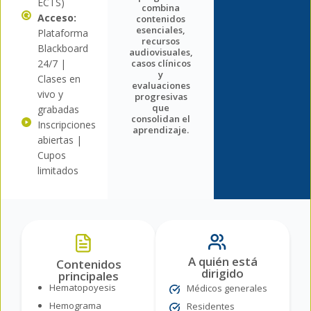
ECTS)
combina
Acceso:
contenidos
esenciales,
Plataforma
recursos
Blackboard
audiovisuales,
24/7 |
casos clínicos
y
Clases en
evaluaciones
vivo y
progresivas
que
grabadas
consolidan el
Inscripciones
aprendizaje.
abiertas |
Cupos
limitados
A quién está
Contenidos
dirigido
principales
Hematopoyesis
Médicos generales
Hemograma
Residentes