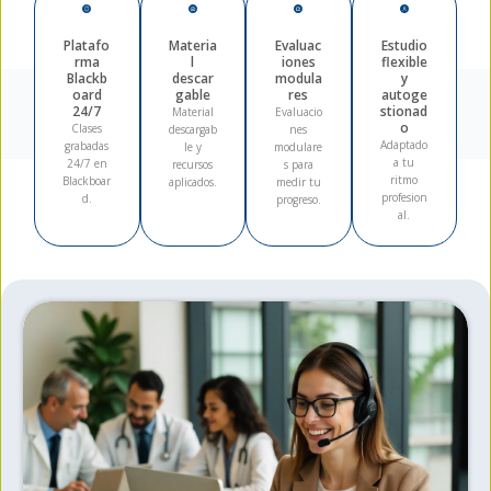
Platafo
Materia
Evaluac
Estudio
rma
l
iones
flexible
Blackb
descar
modula
y
oard
gable
res
autoge
24/7
stionad
Material
Evaluacio
o
Clases
descargab
nes
Adaptado
grabadas
le y
modulare
a tu
24/7 en
recursos
s para
ritmo
Blackboar
aplicados.
medir tu
profesion
d.
progreso.
al.