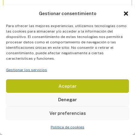
15.- LEY APLICABLE,
Gestionar consentimiento
INTERPRETACIÓN, NULIDAD
PARCIAL, Y JURISDICCIÓN.
Para ofrecer las mejores experiencias, utilizamos tecnologías como
las cookies para almacenar y/o acceder a la información del
La prestación de los Servicios y la entrega de
dispositivo. El consentimiento de estas tecnologías nos permitirá
los productos objeto de este Contrato se
procesar datos como el comportamiento de navegación o las
identificaciones únicas en este sitio. No consentir o retirar el
regirá por el Código Civil Federal.
consentimiento, puede afectar negativamente a ciertas
características y funciones.
En caso de discrepancia entre las condiciones
generales y las condiciones particulares de
Gestionar los servicios
contratación de cada curso o producto,
prevalecerán las condiciones particulares.
Aceptar
Serán competentes para conocer de las
Denegar
controversias, conflictos o discrepancias en la
interpretación o aplicación de las presentes
Ver preferencias
condiciones contractuales, los Juzgados y
Tribunales de la Ciudad de México.
Política de cookies