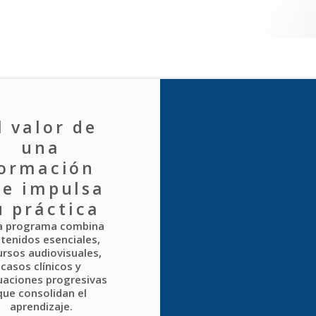
l valor de
una
ormación
ue impulsa
u práctica
a programa combina
tenidos esenciales,
ursos audiovisuales,
casos clínicos y
uaciones progresivas
que consolidan el
aprendizaje.