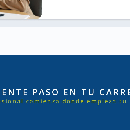
UIENTE PASO EN TU CARR
sional comienza donde empieza tu a