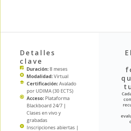
Detalles
E
clave
f
Duración:
8 meses
Modalidad:
Virtual
q
Certificación:
Avalado
t
por UDIMA (30 ECTS)
Cad
Acceso:
Plataforma
con
rec
Blackboard 24/7 |
Clases en vivo y
eval
grabadas
Inscripciones abiertas |