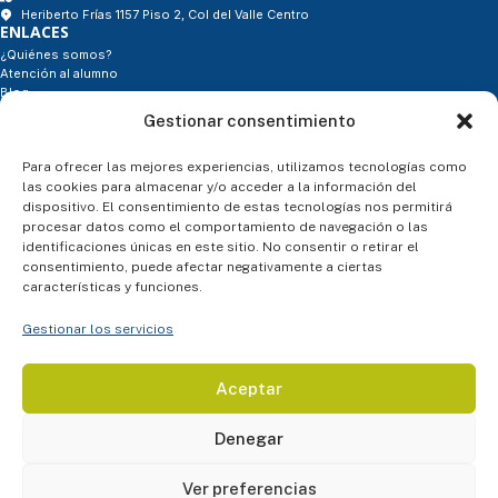
Heriberto Frías 1157 Piso 2, Col del Valle Centro
ENLACES
¿Quiénes somos?
Atención al alumno
Blog
Contacto
Gestionar consentimiento
- Tienda
SÍGUENOS
Para ofrecer las mejores experiencias, utilizamos tecnologías como
las cookies para almacenar y/o acceder a la información del
dispositivo. El consentimiento de estas tecnologías nos permitirá
procesar datos como el comportamiento de navegación o las
ASESORÍA PERSONALIZADA
identificaciones únicas en este sitio. No consentir o retirar el
consentimiento, puede afectar negativamente a ciertas
características y funciones.
Gestionar los servicios
Aceptar
TÉRMINOS Y CONDICIONES
CONDICIONES GENERALES DE USO Y CONTRATACIÓN
Denegar
AVISO DE PRIVACIDAD PARA ASPIRANTES E INSCRITOS AL CURSO
TÉRMINOS Y CONDICIONES HOT SALE 2026
AVISO DE PRIVACIDAD PARA NAVEGAR DENTRO DE LA PAGINA DE ACADEMIA
Ver preferencias
AMIR MÉXICO