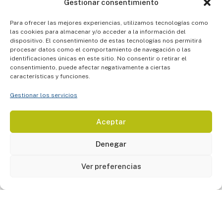
ENARM Excellence
Gestionar consentimiento
Alto rendimiento para competir por las especialidades más
demandadas.
Para ofrecer las mejores experiencias, utilizamos tecnologías como
las cookies para almacenar y/o acceder a la información del
dispositivo. El consentimiento de estas tecnologías nos permitirá
Conocer ENARM Excellence
procesar datos como el comportamiento de navegación o las
identificaciones únicas en este sitio. No consentir o retirar el
consentimiento, puede afectar negativamente a ciertas
características y funciones.
ENARM A Tu Ritmo
Flexibilidad total para quienes estudian con poco tiempo o horarios
Gestionar los servicios
irregulares.
Conocer ENARM A Tu Ritmo
Aceptar
Denegar
Consulta la información oficial del ENARM
Ver preferencias
Para conocer las convocatorias vigentes, resultados,
puntajes mínimos y máximos por especialidad puedes
consultar el sitio oficial de la
CIFRHS
:
www.cifrhs.salud.gob.mx