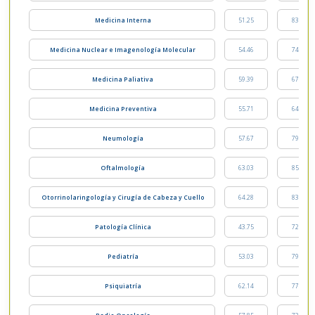
Medicina Interna
51.25
83.39
Medicina Nuclear e Imagenología Molecular
54.46
74.64
Medicina Paliativa
59.39
67.14
Medicina Preventiva
55.71
64.82
Neumología
57.67
79.10
Oftalmología
63.03
85.71
Otorrinolaringología y Cirugía de Cabeza y Cuello
64.28
83.25
Patología Clínica
43.75
72.35
Pediatría
53.03
79.82
Psiquiatría
62.14
77.67