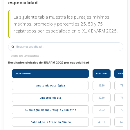
especialidad
La siguiente tabla muestra los puntajes mínimos,
máximos, promedio y percentiles 25, 50 y 75
registrados por especialidad en el XLIX ENARM 2025.
← Desliza para ver toda la tabla →
Resultados globales del ENARM 2025 por especialidad
Especialidad
Punt. Min.
Punt. Max.
Anatomía Patológica
52.50
75.57
Anestesiología
49.10
77.25
Audiología, Otoneurología y Foniatría
58.92
70.71
Calidad de la Atención Clínica
43.03
67.50