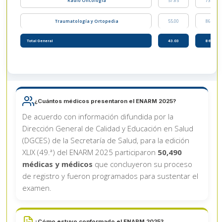
Radio Oncología
57.85
73.75
Traumatología y Ortopedia
55.00
86.07
Total General
43.03
86.07
¿Cuántos médicos presentaron el ENARM 2025?
De acuerdo con información difundida por la
Dirección General de Calidad y Educación en Salud
(DGCES) de la Secretaría de Salud, para la edición
XLIX (49.ª) del ENARM 2025 participaron
50,490
médicas y médicos
que concluyeron su proceso
de registro y fueron programados para sustentar el
examen.
¿Cómo estuvo conformado el ENARM 2025?