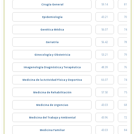
Cirugía General
59.14
81.25
Epidemiología
43.21
70.17
Genética Médica
56.07
74.28
Geriatría
56.42
78.75
Ginecología y Obstetricia
53.21
79.82
Imagenología Diagnóstica y Terapéutica
48.39
76.60
Medicina de la Actividad Física y Deportiva
66.07
74.46
Medicina de Rehabilitación
57.50
75.71
Medicina de Urgencias
43.03
68.75
Medicina del Trabajo y Ambiental
43.96
72.53
Medicina Familiar
43.03
84.64