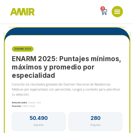
0
ENARM 2025
ENARM 2025: Puntajes mínimos,
máximos y promedio por
especialidad
Consulta los resultados globales del Examen Nacional de Residencias
Médicas por especialidad, con percentiles, rangos y contexto para planificar
tu selección.
Actualizado:
18 junio, 2025
Fuente:
CIFRHS Oficial
50.490
280
Aspirantes
Preguntas