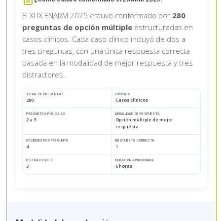
El XLIX ENARM 2025 estuvo conformado por
280
preguntas de opción múltiple
estructuradas en
casos clínicos. Cada caso clínico incluyó de dos a
tres preguntas, con una única respuesta correcta
basada en la modalidad de mejor respuesta y tres
distractores.
TOTAL DE PREGUNTAS
FORMATO
280
Casos clínicos
PREGUNTAS POR CASO
MODALIDAD DE RESPUESTA
2 a 3
Opción múltiple de mejor
respuesta
OPCIONES POR PREGUNTA
RESPUESTA CORRECTA
4
1
DISTRACTORES
DURACIÓN APROXIMADA
3
6 horas