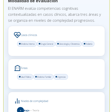
Modalidad de evaluación
El ENARM evalúa competencias cognitivas
contextualizadas en casos clínicos, abarca tres áreas y
se organiza en niveles de complejidad progresivos.
Casos clínicos
Medicina Interna
Cirugía General
Ginecología y Obstetricia
Pediatría
Áreas
Salud Pública
Medicina Familiar
Urgencias
Niveles de complejidad
Bajo
— Teoría
1