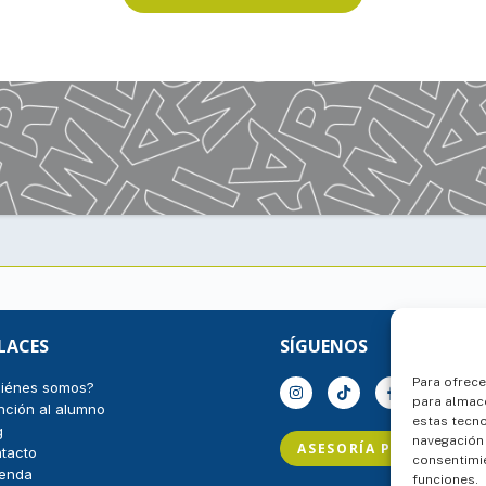
LACES
SÍGUENOS
Para ofrece
iénes somos?
para almace
nción al alumno
estas tecn
g
navegación o
ASESORÍA PERSONALIZ
tacto
consentimie
ienda
funciones.