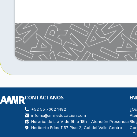
CONTÁCTANOS
EN
+52 55 7002 1492
¿Qu
infomx@amireducacion.com
Ate
Horario: de L a V de 9h a 18h - Atención Presencial
Blo
Heriberto Frías 1157 Piso 2, Col del Valle Centro
Con
- T