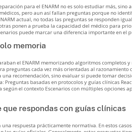
reparación para el ENARM no es solo estudiar más, sino
édicos, pero aun así fallan preguntas porque no identi
 ENARM actual, no todas las preguntas se responden igual
 otras ponen a prueba la capacidad del médico para prior
cenarios puede marcar una diferencia importante en el pu
solo memoria
araban el ENARM memorizando algoritmos completos y 
ra preguntas cada vez más orientadas al razonamiento cl
a una recomendación, sino evaluar si puede tomar decisi
la: Preguntas basadas en protocolos y guías clínicas Reac
a según el contexto Escenarios con múltiples opciones a
que respondas con guías clínicas
una respuesta prácticamente normativa. En estos casos,
can las guías oficiales. Generalmente, estas preguntas tie