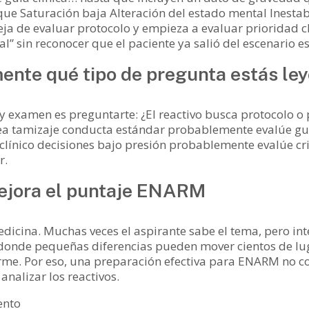
que Saturación baja Alteración del estado mental Ines
ja de evaluar protocolo y empieza a evaluar prioridad c
l” sin reconocer que el paciente ya salió del escenario es
ente qué tipo de pregunta estás le
y examen es preguntarte: ¿El reactivo busca protocolo o pr
a tamizaje conducta estándar probablemente evalúe guías
línico decisiones bajo presión probablemente evalúe crit
r.
mejora el puntaje ENARM
dicina. Muchas veces el aspirante sabe el tema, pero i
donde pequeñas diferencias pueden mover cientos de luga
orme. Por eso, una preparación efectiva para ENARM no 
analizar los reactivos.
ento