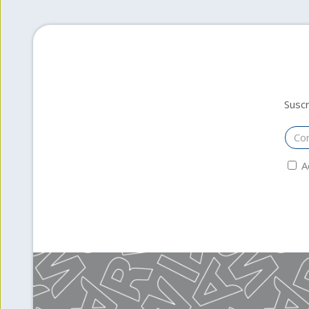
Suscr
A