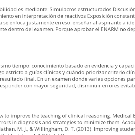
bilidad es mediante: Simulacros estructurados Discusión
ento en interpretación de reactivos Exposición constan
 se enfoca justamente en eso: enseñar al aspirante a ide
nte dentro del examen. Porque aprobar el ENARM no dep
ismo tiempo: conocimiento basado en evidencia y capaci
 estricto a guías clínicas y cuándo priorizar criterio clí
 resultado final. En un examen donde varias opciones par
responder con mayor seguridad, disminuir errores evitab
w to improve the teaching of clinical reasoning. Medical 
errors in diagnosis and strategies to minimize them. Aca
, Nathan, M. J., & Willingham, D. T. (2013). Improving stude