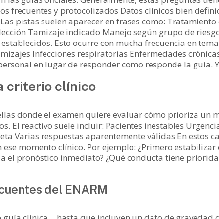
ios frecuentes y protocolizados Datos clínicos bien defi
 Las pistas suelen aparecer en frases como: Tratamiento 
cción Tamizaje indicado Manejo según grupo de riesgo 
establecidos. Esto ocurre con mucha frecuencia en tema
amizajes Infecciones respiratorias Enfermedades crónica
 personal en lugar de responder como responde la guía. 
criterio clínico
ellas donde el examen quiere evaluar cómo prioriza un m
s. El reactivo suele incluir: Pacientes inestables Urgen
eta Varias respuestas aparentemente válidas En estos ca
n ese momento clínico. Por ejemplo: ¿Primero estabiliza
ia el pronóstico inmediato? ¿Qué conducta tiene priori
ecuentes del ENARM
 guía clínica… hasta que incluyen un dato de gravedad