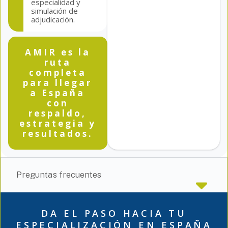
especialidad y
simulación de
adjudicación.
AMIR es la
ruta
completa
para llegar
a España
con
respaldo,
estrategia y
resultados.
Preguntas frecuentes
DA EL PASO HACIA TU
ESPECIALIZACIÓN EN ESPAÑA