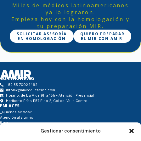
Miles de médicos latinoamericanos
ya lo lograron.
Empieza hoy con la homologación y
tu preparación MIR.
SOLICITAR ASESORÍA
QUIERO PREPARAR
EN HOMOLOGACIÓN
EL MIR CON AMIR
CONTÁCTANOS
+52 55 7002 1492
infomx@amireducacion.com
Horario: de L a V de 9h a 18h - Atención Presencial
Heriberto Frías 1157 Piso 2, Col del Valle Centro
ENLACES
¿Quiénes somos?
Atención al alumno
Blog
Contacto
Gestionar consentimiento
- Tienda
SÍGUENOS