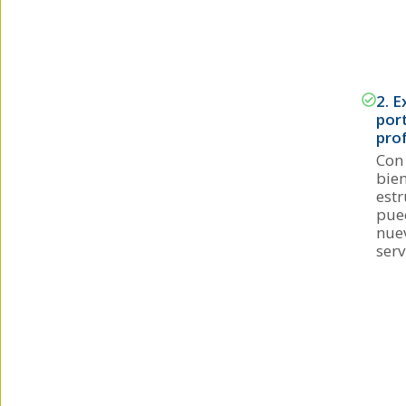
2. E
por
pro
Con
bie
est
pue
nuev
serv