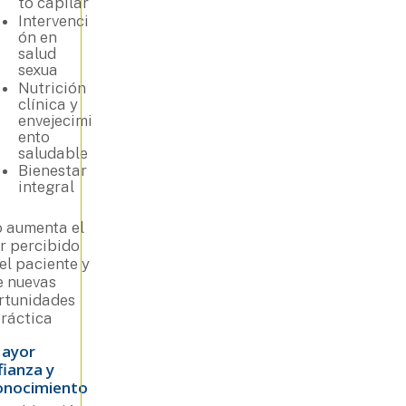
to capilar
Intervenci
ón en
salud
sexua
Nutrición
clínica y
envejecimi
ento
saludable
Bienestar
integral
o aumenta el
r percibido
el paciente y
e nuevas
rtunidades
práctica
Mayor
fianza y
onocimiento