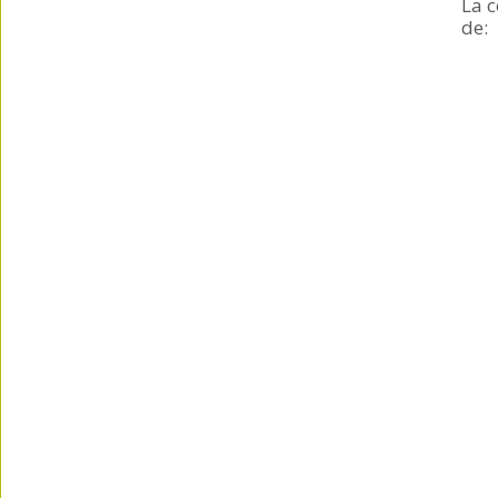
La 
de: