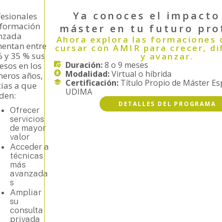
Ya conoces el impacto
fesionales
 formación
máster en tu futuro pro
nzada
Ahora explora las formaciones
entan entre
cursar con AMIR para crecer, di
% y 35 % sus
y avanzar.
Duración:
8 o 9 meses
esos en los
Modalidad:
Virtual o híbrida
meros años,
Certificación:
Título Propio de Máster Es
cias a que
UDIMA
den:
DETALLES DEL PROGRAMA
Ofrecer
servicios
de mayor
valor
Acceder a
técnicas
más
avanzada
s
Ampliar
su
consulta
privada