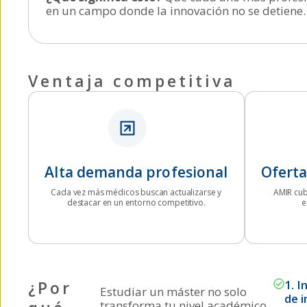
en un campo donde la innovación no se detiene.
Ventaja competitiva
Alta demanda profesional
Oferta
Cada vez más médicos buscan actualizarse y
AMIR cub
destacar en un entorno competitivo.
e
¿Por
1. 
Estudiar un máster no solo
de 
transforma tu nivel académico.