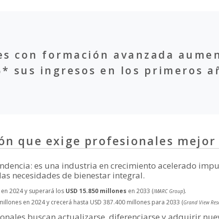
es con formación avanzada aume
* sus ingresos en los primeros a
ón que exige profesionales mejor
dencia: es una industria en crecimiento acelerado impuls
y las necesidades de bienestar integral.
s
en 2024 y superará los
USD 15.850 millones
en 2033 (
).
IMARC Group
millones en 2024 y crecerá hasta USD 387.400 millones para 2033 (
Grand View Res
nales buscan actualizarse, diferenciarse y adquirir nue