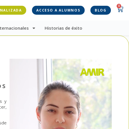
0
ONALIZADA
ACCESO A ALUMNOS
BLOG
ternacionales
Historias de éxito
os
s y
cer,
sde
.