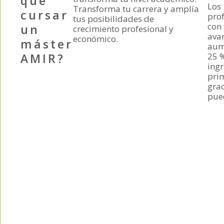
qué
Los
Transforma tu carrera y amplía
cursar
pro
tus posibilidades de
con
un
crecimiento profesional y
ava
económico.
máster
aum
AMIR?
25 
ingr
pri
gra
pue