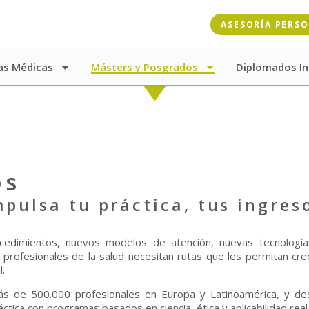
ASESORÍA PERS
as Médicas
Másters y Posgrados
Diplomados In
os
pulsa tu práctica, tus ingres
cedimientos, nuevos modelos de atención, nuevas tecnología
profesionales de la salud necesitan rutas que les permitan cre
l.
s de 500.000 profesionales en Europa y Latinoamérica, y de
ca con programas basados en ciencia, ética y aplicabilidad real