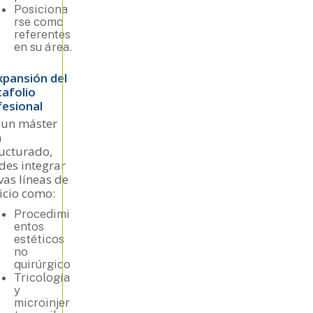
Posiciona
rse como
referentes
en su área.
xpansión del
tafolio
fesional
 un máster
n
ructurado,
des integrar
as líneas de
icio como:
Procedimi
entos
estéticos
no
quirúrgico
Tricología
y
microinjer