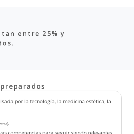
ntan entre 25% y
ños.
 preparados
ada por la tecnología, la medicina estética, la
).
earch
vas competencias para seguir siendo relevantes