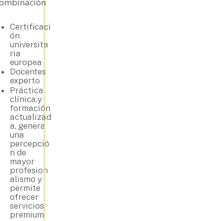
combinación
Certificaci
ón
universita
ria
europea
Docentes
experto
Práctica
clínica,y
formación
actualizad
a, genera
una
percepció
n de
mayor
profesion
alismo y
permite
ofrecer
servicios
premium