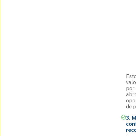
Est
valo
por 
abr
opo
de 
3. 
con
rec