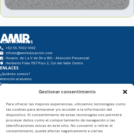
CONTÁCTANOS
+52 55 7002 1492
infomx@amireducacion.com
Horario: de L a V de 9h a 18h - Atención Presencial
Heriberto Frías 1157 Piso 2, Col del Valle Centro
ENLACES
¿Quiénes somos?
Atención al alumno
Blog
Contacto
Gestionar consentimiento
- Tienda
SÍGUENOS
Para ofrecer las mejores experiencias, utilizamos tecnologías como
las cookies para almacenar y/o acceder a la información del
dispositivo. El consentimiento de estas tecnologías nos permitirá
procesar datos como el comportamiento de navegación o las
ASESORÍA PERSONALIZADA
identificaciones únicas en este sitio. No consentir o retirar el
consentimiento, puede afectar negativamente a ciertas