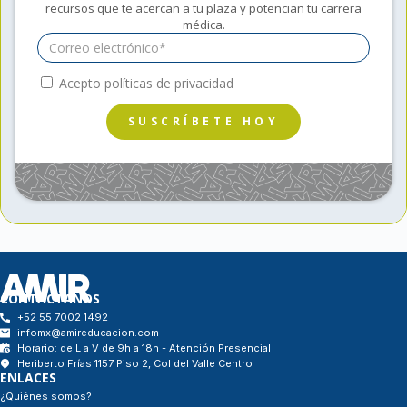
recursos que te acercan a tu plaza y potencian tu carrera
médica.
Acepto políticas de privacidad
SUSCRÍBETE HOY
CONTÁCTANOS
+52 55 7002 1492
infomx@amireducacion.com
Horario: de L a V de 9h a 18h - Atención Presencial
Heriberto Frías 1157 Piso 2, Col del Valle Centro
ENLACES
¿Quiénes somos?