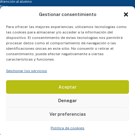
Atención al alumno
Blog
Contacto
Gestionar consentimiento
- Tienda
SÍGUENOS
Para ofrecer las mejores experiencias, utilizamos tecnologías como
las cookies para almacenar y/o acceder a la información del
dispositivo. El consentimiento de estas tecnologías nos permitirá
procesar datos como el comportamiento de navegación o las
ASESORÍA PERSONALIZADA
identificaciones únicas en este sitio. No consentir o retirar el
consentimiento, puede afectar negativamente a ciertas
características y funciones.
Gestionar los servicios
Aceptar
TÉRMINOS Y CONDICIONES
CONDICIONES GENERALES DE USO Y CONTRATACIÓN
Denegar
AVISO DE PRIVACIDAD PARA ASPIRANTES E INSCRITOS AL CURSO
TÉRMINOS Y CONDICIONES HOT SALE 2026
AVISO DE PRIVACIDAD PARA NAVEGAR DENTRO DE LA PAGINA DE ACADEMIA
Ver preferencias
AMIR MÉXICO
AVISO DE PRIVACIDAD PARA PROVEEDORES Y PRESTADORES DE SERVICIOS
Política de cookies
COPYRIGHT® 2026