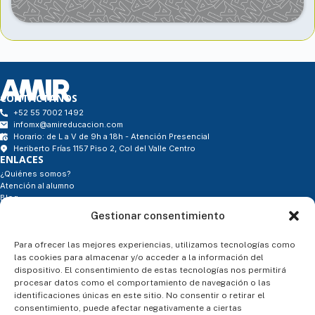
CONTÁCTANOS
+52 55 7002 1492
infomx@amireducacion.com
Horario: de L a V de 9h a 18h - Atención Presencial
Heriberto Frías 1157 Piso 2, Col del Valle Centro
ENLACES
¿Quiénes somos?
Atención al alumno
Blog
Contacto
Gestionar consentimiento
- Tienda
SÍGUENOS
Para ofrecer las mejores experiencias, utilizamos tecnologías como
las cookies para almacenar y/o acceder a la información del
dispositivo. El consentimiento de estas tecnologías nos permitirá
procesar datos como el comportamiento de navegación o las
ASESORÍA PERSONALIZADA
identificaciones únicas en este sitio. No consentir o retirar el
consentimiento, puede afectar negativamente a ciertas