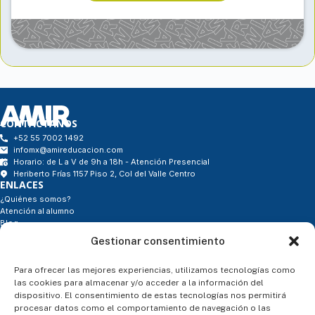
CONTÁCTANOS
+52 55 7002 1492
infomx@amireducacion.com
Horario: de L a V de 9h a 18h - Atención Presencial
Heriberto Frías 1157 Piso 2, Col del Valle Centro
ENLACES
¿Quiénes somos?
Atención al alumno
Blog
Contacto
Gestionar consentimiento
- Tienda
SÍGUENOS
Para ofrecer las mejores experiencias, utilizamos tecnologías como
las cookies para almacenar y/o acceder a la información del
dispositivo. El consentimiento de estas tecnologías nos permitirá
procesar datos como el comportamiento de navegación o las
ASESORÍA PERSONALIZADA