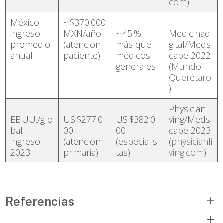
com
)
México
~ $370 000
ingreso
MXN/año
~ 45 %
Medicinadi
promedio
(atención
más que
gital/Meds
anual
paciente)
médicos
cape 2022
generales
(
Mundo
Querétaro
)
PhysicianLi
EE.UU./glo
US $277 0
US $382 0
ving/Meds
bal
00
00
cape 2023
ingreso
(atención
(especialis
(
physicianli
2023
primaria)
tas)
ving.com
)
Referencias
• Data México. (2025).
Médicos generales y especialistas: