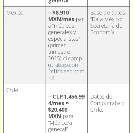
general
México
≈
$8,910
Base de datos
MXN/mes
par
“Data México”
a “médicos
Secretaría de
generales y
Economía.
especialistas”
(primer
trimestre
2025)
cl.comp
utrabajo.com+
2cl.indeed.com
+2
Chile
≈
CLP 1,456,99
Datos de
4/mes ≈
Computrabajo
$20,400
Chile.
MXN
para
“Médico/a
general”